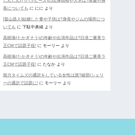
じんじん(パパラピーズ)の出身高校や大学は?体重や身
長についても
に
にに
より
[畠山昌人]結婚した妻や子供は?身長やジムの場所につ
いても
に
下駄中鼻緒
より
高樹湊(たかぎそう)の年齢や出演作品は?日清ご褒美ラ
王CMで話題子役!
に
モーリー
より
高樹湊(たかぎそう)の年齢や出演作品は?日清ご褒美ラ
王CMで話題子役!
に
たなか
より
脱力タイムズの通訳をしている女性は誰?綾部/シェリ
ーの通訳で話題に!
に
モーリー
より