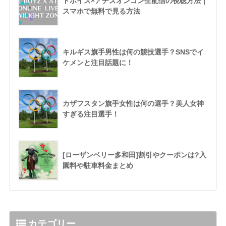
ドボイズ×アチズオンコン生配信の視聴方法｜
スマホで無料で見る方法
キルギス旗手男性は何の競技選手？SNSでイ
ケメンと注目話題に！
カザフスタン旗手女性は何の選手？美人女神
すぎる注目選手！
[ローザンベリー多和田]割引やクーポンは?入
園料や駐車料金まとめ
カテゴリー