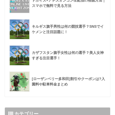
ドボイズ×アチズオンコン生配信の視聴方法｜
スマホで無料で見る方法
キルギス旗手男性は何の競技選手？SNSでイ
ケメンと注目話題に！
カザフスタン旗手女性は何の選手？美人女神
すぎる注目選手！
[ローザンベリー多和田]割引やクーポンは?入
園料や駐車料金まとめ
カテゴリー