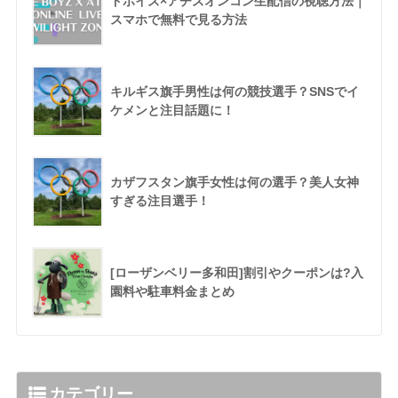
ドボイズ×アチズオンコン生配信の視聴方法｜
スマホで無料で見る方法
キルギス旗手男性は何の競技選手？SNSでイ
ケメンと注目話題に！
カザフスタン旗手女性は何の選手？美人女神
すぎる注目選手！
[ローザンベリー多和田]割引やクーポンは?入
園料や駐車料金まとめ
カテゴリー