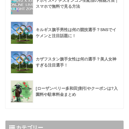
ドボイズ×アチズオンコン生配信の視聴方法｜
スマホで無料で見る方法
キルギス旗手男性は何の競技選手？SNSでイ
ケメンと注目話題に！
カザフスタン旗手女性は何の選手？美人女神
すぎる注目選手！
[ローザンベリー多和田]割引やクーポンは?入
園料や駐車料金まとめ
カテゴリー