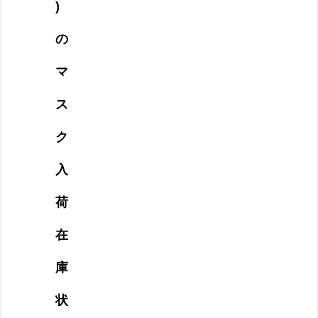
)
の
マ
ス
ク
入
荷
在
庫
状