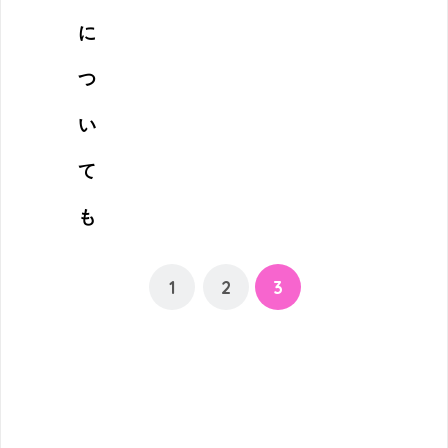
に
つ
い
て
も
1
2
3