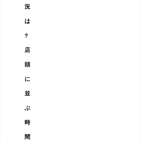
況
は
?
店
頭
に
並
ぶ
時
間