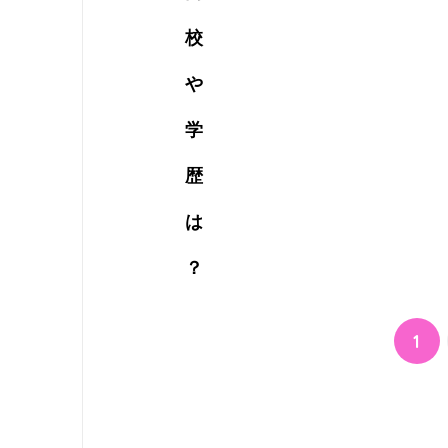
校
や
学
歴
は
？
1