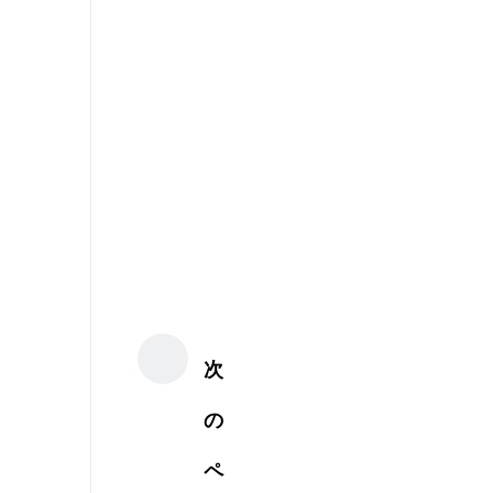
次
の
ペ