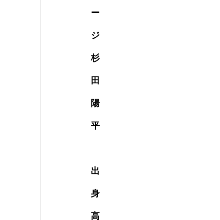
ー
ジ
杉
田
陽
平
出
身
高