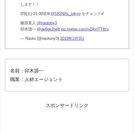
します！！
3/9(土) 21:00頃🌸
@SIGNAL_tokyo
をチェック✔︎
藤原直人
@naotony3
卯木源一
@ge6ge2ge8
pic.twitter.com/oZAxtTT8zy
— Naoto (@naotony3)
2019年3月3日
名前：卯木源一
職業：人材エージェント
スポンサードリンク