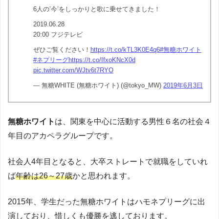
6人の’今’をしっかりと歌に乗せてきました！
2019.06.28
20:00 フジテレビ
ぜひご覧ください！
https://t.co/kTL3K0E4q6
#無糖ホワイト
#ネプリーグ
https://t.co/IfxoKNcX0d
pic.twitter.com/WJtv6t7RYO
— 無糖WHITE (無糖ホワイト) (@tokyo_MW)
2019年6月3日
無糖ホワイト
は、関東を中心に活動する男性６名の社会４
年目のアカペラグループです。
社会人4年目となると、大卒ストレートで就職をしていれ
ば
年齢は26～27歳
かと思われます。
2015年、学生だった無糖ホワイトはハモネプリーグに出
演しており、惜しくも優勝を逃しております。